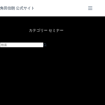
コ
ン
角田信朗 公式サイト
テ
ン
ツ
へ
カテゴリー
セミナー
ス
キ
ッ
プ
結
果
な
し