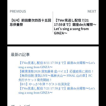
PREVIOUS
NEXT
【6/4】前田慶次四百十五回
【TVer見逃し配信 7/21
忌供養祭
17:59まで】銀座de火曜祭〜
Let’s sing a song from
GINZA〜
最新の記事
【TVer見逃し配信 8/11 17:59まで】銀座de火曜祭〜Let’s
sing a song from GINZA〜
【横濱漢祭2026 漢気爆発 盆バイエ】応援総長に就任！
【角田信朗 漢気LIVE〜風林火山〜 FINAL 山の章】FC
先行チケット発売開始！
【8/1】やっさ!今津 !! ゲスト出演決定
【TVer見逃し配信 7/21 17:59まで】銀座de火曜祭〜Let’s
sing a song from GINZA〜